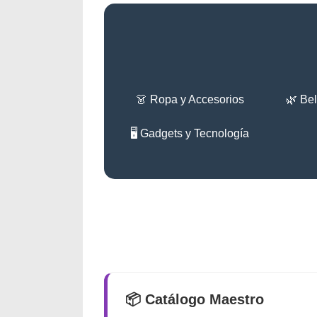
👗 Ropa y Accesorios
🌿 Bel
🖥️ Gadgets y Tecnología
📦 Catálogo Maestro