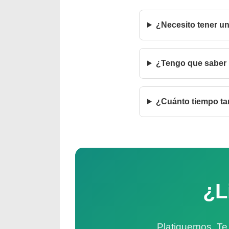
¿Necesito tener u
¿Tengo que saber 
¿Cuánto tiempo tar
¿L
Platiquemos. Te