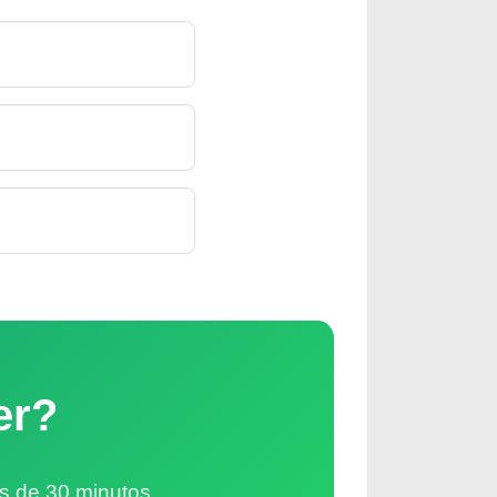
er?
s de 30 minutos.