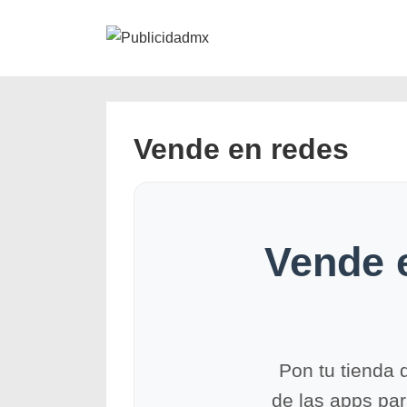
↓
Navegación
Saltar
secundaria
al
contenido
principal
Vende en redes
Vende 
Pon tu tienda 
de las apps pa