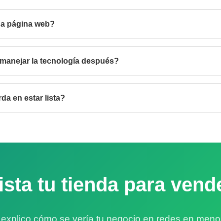
na página web?
manejar la tecnología después?
da en estar lista?
ista tu tienda para vend
 explico cómo se vería tu negocio en redes en meno