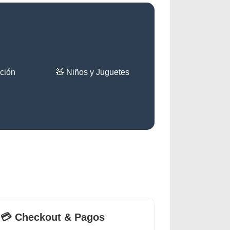
ación
🧸 Niños y Juguetes
💳 Checkout & Pagos