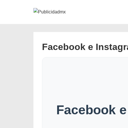
↓
Navegación
Saltar
secundaria
al
contenido
principal
Facebook e Instag
Facebook e 